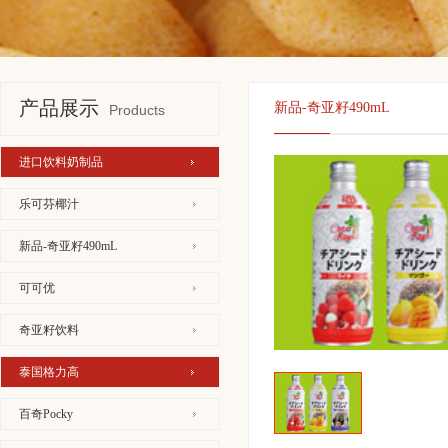
产品展示
新品-奇亚籽490mL
Products
进口饮料奶制品
乐可芬椰汁
新品-奇亚籽490mL
可可优
奇亚籽饮料
泰国格力高
百奇Pocky