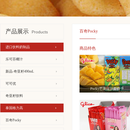
产品展示
百奇Pocky
Products
进口饮料奶制品
商品特色
乐可芬椰汁
新品-奇亚籽490mL
可可优
Pocky芒果味涂层饼干
奇亚籽饮料
泰国格力高
百奇Pocky