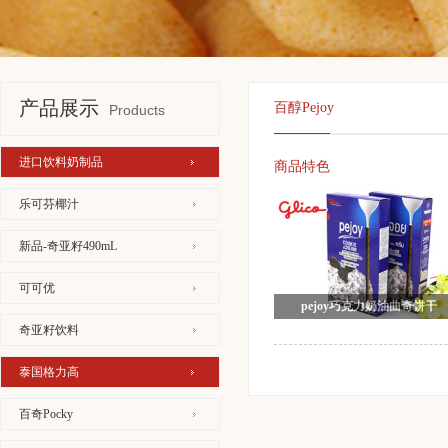
产品展示
百醇Pejoy
Products
进口饮料奶制品
商品特色
乐可芬椰汁
新品-奇亚籽490mL
可可优
pejoy巧克力奶油曲奇饼干
奇亚籽饮料
泰国格力高
百奇Pocky